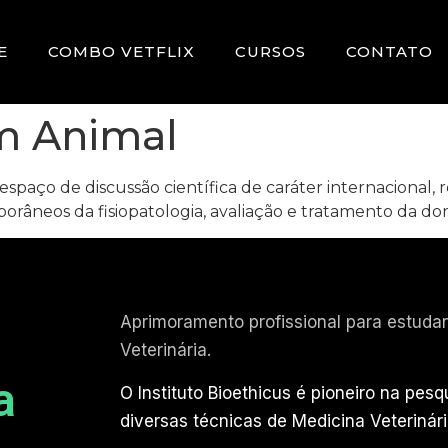
E
COMBO VETFLIX
CURSOS
CONTATO
m Animal
aço de discussão científica de caráter internacional, r
âneos da fisiopatologia, avaliação e tratamento da dor 
Aprimoramento profissional para estudan
Veterinária.
a
O Instituto Bioethicus é pioneiro na pes
diversas técnicas de Medicina Veterinári