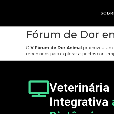
SOBR
Fórum de Dor e
O
V Fórum de Dor Animal
promoveu um esp
renomados para explorar aspectos contempor
Veterinária
Integrativa